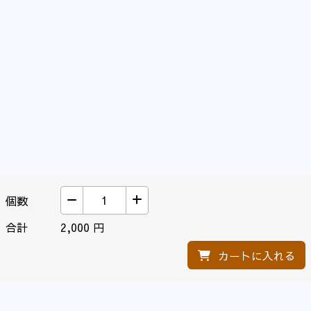
るのが一般的です。
う間にお肉が柔らかくなります。
漬物のパパイヤは大根付の沢庵のよう
パパイヤというと果物のようですが、
な触感で、こちらも保存がきくという
熟成前の食味はフルーツというよりも
メリットもあってお勧めの食べ方で
野菜に近く、忌避する人も多い酢豚の
す。
パイナップルのような甘味はありませ
ん。
パパイヤは徳之島では数多く見られる
そのため、お肉を柔らかくする具材と
果物ですが、あまり日本国内のスーパ
してパパイヤは最適で、徳之島は昔か
ーなどで目にすることはないのではな
らパパイヤの上手な調理方法を築き上
いでしょうか？
げてきました。
一度食べてみるととても美味しいと感
以下のリンクで、まごころ農園が用意
じていただけると思います。
したパパイヤを使ったレシピを掲載し
是非、この機会にお買い求めくださ
ています。
い。
もちろん、熟成を待ってからフルーツ
として召し上がっても、パパイヤをと
個数

+
てもおいしく楽しむことができます。
フルーツのパパイヤはカットするだけ
合計
2,000 円
で簡単においしい果実を召し上がるこ
とができます。
カートに入れる
食味は酸味が全くなく、甘みがありな
がらも決して甘すぎもせず、水分も多
すぎもしないため、おいしくしっかり
とした食べ応えがあります。