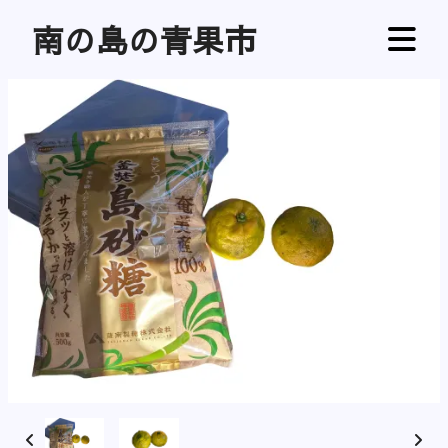
南の島の青果市

