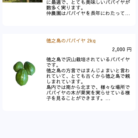
に最適で、とても美味しいパパイヤが
数多く実ります。
仲農園はパパイヤを長年にわたって栽
培しており、これまでも沖縄を中心と
した日本各地にパパイヤを出荷してき
ました。
徳之島のパパイヤ 2kg
パパイヤは熟すことで果物として食べ
るのが一番簡単です。
2,000 円
採れたてのパパイヤは緑色ですが、熟
して甘味が出てくると黄色に色づきま
徳之島で沢山栽培されているパパイヤ
す。
です。
熟したパパイヤとても柔らかくなり、
徳之島の方言ではまんじょまいと言わ
あっという間に食べごろを終えてしま
れていて、とても古くから徳之島で親
います。
しまれています。
黄色くなったらお早めに包丁を入れて
島内では南から北まで、様々な場所で
カットしてお召し上がりください。
パパイヤの木が果実を実らせている様
子を見ることができます。
また、徳之島では果物として食べるほ
か、緑色のとれたて状態のパパイヤを
非常に多くのパパイヤを手軽に入手で
漬物にして食べることも多くありま
きることから、徳之島ではパパイヤを
す。
フルーツとしてよりも主食の一部とし
漬物にする際は、緑色のパパイヤをそ
て利用する方が一般的です。
のまま包丁でカットして、実の部分を
熟成する前のパパイヤは非常に酵素が
薄くスライスして数日間醤油等につけ
多く、お肉と一緒に炒めるとあっとい